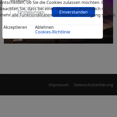
verbessern.
entscheiden, ob Sie die Cookies zulassen möchten. Bitte
beachten Sie, dass bei einer Ablehnung womöglich nicht
Einstellungen
Einverstanden
mehr alle Funktionalitäten der Seite zur Verfügung stehen.
Akzeptieren
Ablehnen
Cookies-Richtlinie
Impressum
Datenschutzerklärung