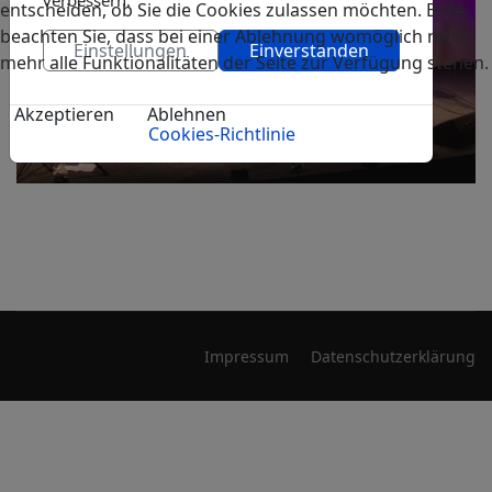
verbessern.
entscheiden, ob Sie die Cookies zulassen möchten. Bitte
beachten Sie, dass bei einer Ablehnung womöglich nicht
Einstellungen
Einverstanden
mehr alle Funktionalitäten der Seite zur Verfügung stehen.
Akzeptieren
Ablehnen
Cookies-Richtlinie
Impressum
Datenschutzerklärung