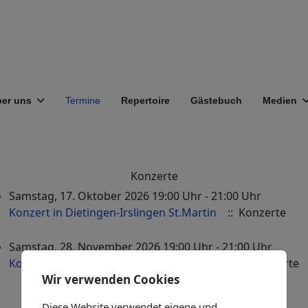
er uns
Termine
Repertoire
Gästebuch
Medien
Konzerte
Samstag, 17. Oktober 2026 19:00 Uhr - 21:00 Uhr
Konzert in Dietingen-Irslingen St.Martin
:: Konzerte
Samstag, 28. November 2026 19:00 Uhr - 21:00 Uhr
Konzert in der Christengemeinde Freiburg
:: Konzerte
Wir verwenden Cookies
Diese Website verwendet eigene und