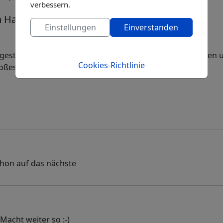
verbessern.
 Harps am 18.06.23 in Villingen
Einstellungen
Einverstanden
stern Abend! Vielen lieben Dank. Ihr habt toll gesungen 
Cookies-Richtlinie
oßes Kompliment an Euch alle.
schon auf das nächste
Macht weiter so :-)